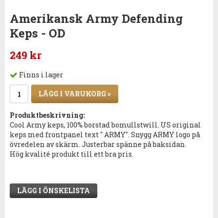
Amerikansk Army Defending
Keps - OD
249 kr
Finns i lager
LÄGG I VARUKORG »
Produktbeskrivning:
Cool Army keps, 100% borstad bomullstwill. US original
keps med frontpanel text " ARMY". Snygg ARMY logo på
övredelen av skärm. Justerbar spänne på baksidan.
Hög kvalité produkt till ett bra pris.
LÄGG I ÖNSKELISTA