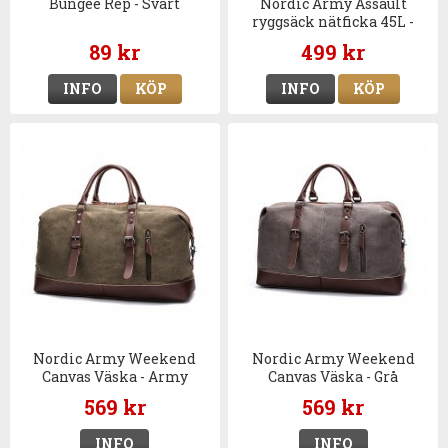
Bungee Rep - Svart
Nordic Army Assault
ryggsäck nätficka 45L -
Svart
89 kr
499 kr
INFO
KÖP
INFO
KÖP
Nordic Army Weekend
Nordic Army Weekend
Canvas Väska - Army
Canvas Väska - Grå
Green
569 kr
569 kr
INFO
INFO