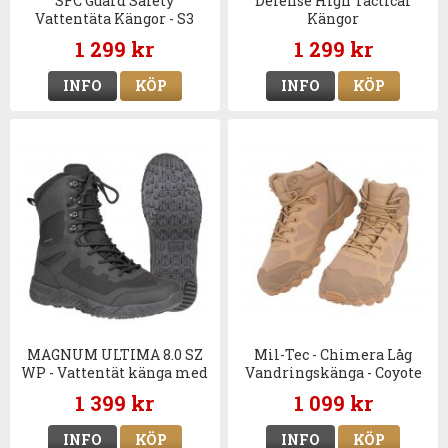
SFC Guard Safety
Defense High Tactical
Vattentäta Kängor - S3
Kängor
1 299 kr
1 299 kr
INFO
KÖP
INFO
KÖP
MAGNUM ULTIMA 8.0 SZ
Mil-Tec - Chimera Låg
WP - Vattentät känga med
Vandringskänga - Coyote
dragkedja
Brun
1 399 kr
1 099 kr
INFO
KÖP
INFO
KÖP