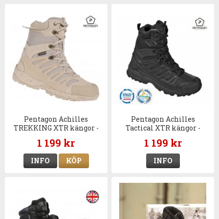
Pentagon Achilles
Pentagon Achilles
TREKKING XTR kängor -
Tactical XTR kängor -
Sand
Svart
1 199 kr
1 199 kr
INFO
KÖP
INFO