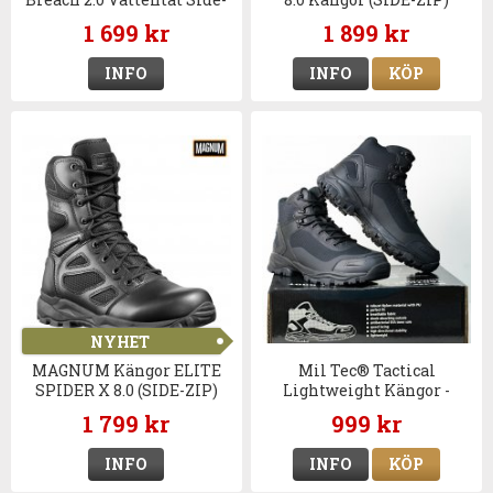
Zip Kängor - Coyote
1 699 kr
1 899 kr
INFO
INFO
KÖP
NYHET
MAGNUM Kängor ELITE
Mil Tec® Tactical
SPIDER X 8.0 (SIDE-ZIP)
Lightweight Kängor -
Svart
1 799 kr
999 kr
INFO
INFO
KÖP