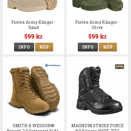
Fostex Army Kängor -
Fostex Army Kängor -
Sand
Olive
599 kr
599 kr
INFO
KÖP
INFO
KÖP
SMITH & WESSON®
MAGNUM STRIKE FORCE
Breach 2.0 Vattentät Side-
8.0 Kängor (SIDE-ZIP)