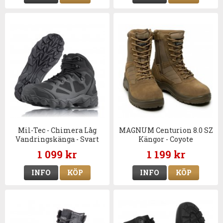
Mil-Tec - Chimera Låg
MAGNUM Centurion 8.0 SZ
Vandringskänga - Svart
Kängor - Coyote
1 099 kr
1 199 kr
INFO
KÖP
INFO
KÖP