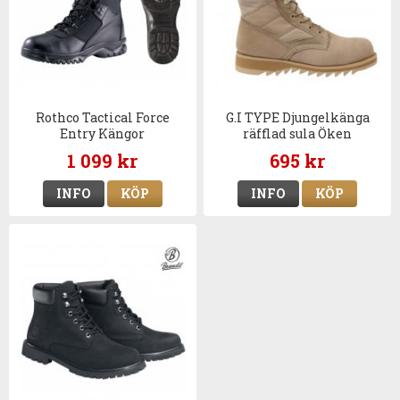
Rothco Tactical Force
G.I TYPE Djungelkänga
Entry Kängor
räfflad sula Öken
militärkänga
1 099 kr
695 kr
INFO
KÖP
INFO
KÖP