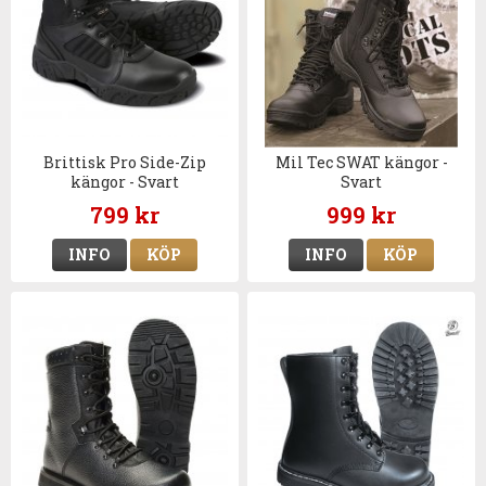
Brittisk Pro Side-Zip
Mil Tec SWAT kängor -
kängor - Svart
Svart
799 kr
999 kr
INFO
KÖP
INFO
KÖP