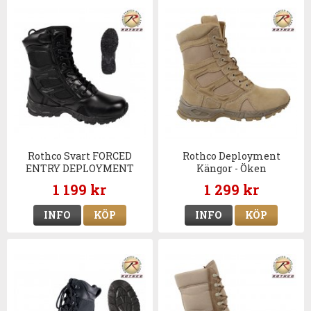
Rothco Svart FORCED
Rothco Deployment
ENTRY DEPLOYMENT
Kängor - Öken
militärkänga
1 199 kr
1 299 kr
INFO
KÖP
INFO
KÖP