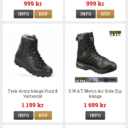
999 kr
999 kr
INFO
KÖP
INFO
KÖP
Tysk Army känga Vind &
S.W.A.T Metro Air Side Zip
Vattentät
känga
1 199 kr
1 699 kr
INFO
KÖP
INFO