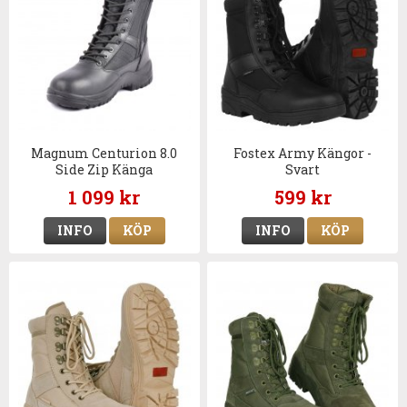
Magnum Centurion 8.0
Fostex Army Kängor -
Side Zip Känga
Svart
1 099 kr
599 kr
INFO
KÖP
INFO
KÖP