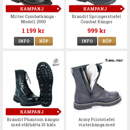
KAMPANJ
KAMPANJ
Miltec Combatkänga -
Brandit Springerstiefel
Modell 2000
Combat Kängor
1 199 kr
999 kr
INFO
KÖP
INFO
KÖP
KAMPANJ
Brandit Phantom kängor
Army Pilotstiefel
med stålhätta 10-håls
vinterkänga med
dragkedja