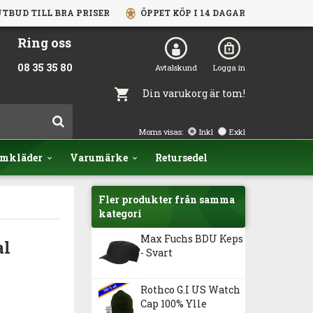
TBUD TILL BRA PRISER
ÖPPET KÖP I 14 DAGAR
Ring oss
08 35 35 80
Avtalskund
Logga in
Din varukorg är tom!
Moms visas:
Inkl
Exkl
mkläder
Varumärke
Retursedel
Fler produkter från samma
kategori
Max Fuchs BDU Keps
al
- Svart
Rothco G.I US Watch
Cap 100% Ylle