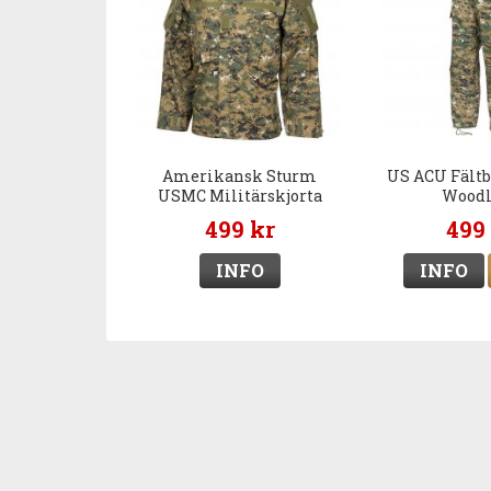
Amerikansk Sturm
US ACU Fältb
USMC Militärskjorta
Wood
Digital Woodland
499 kr
499
INFO
INFO