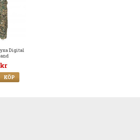
yxa Digital
land
 kr
KÖP