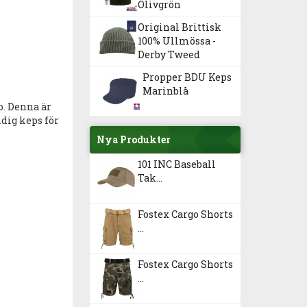
Olivgrön
Original Brittisk
100% Ullmössa -
Derby Tweed
Propper BDU Keps
Marinblå
. Denna är
dig keps för
Nya Produkter
101 INC Baseball
Tak...
Fostex Cargo Shorts
...
Fostex Cargo Shorts
...