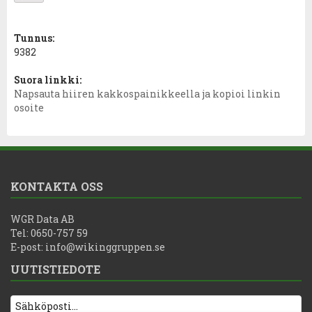
Tunnus:
9382
Suora linkki:
Napsauta hiiren kakkospainikkeella ja kopioi linkin
osoite
KONTAKTA OSS
WGR Data AB
Tel: 0650-757 59
E-post:
info@wikinggruppen.se
UUTISTIEDOTE