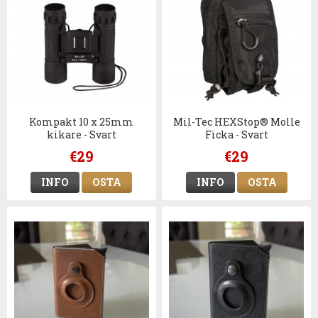
Kompakt 10 x 25mm
Mil-Tec HEXStop® Molle
kikare - Svart
Ficka - Svart
€29
€29
INFO
OSTA
INFO
OSTA