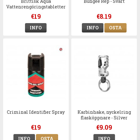
Brittisk Aqua
Bungee Rep - Svart
Vattenrengöringstabletter
€19
€8.19
INFO
INFO
OSTA
Criminal Identifier Spray
Karbinhake, nyckelring
flasköppnare - Silver
€19
€9.09
INFO
OSTA
INFO