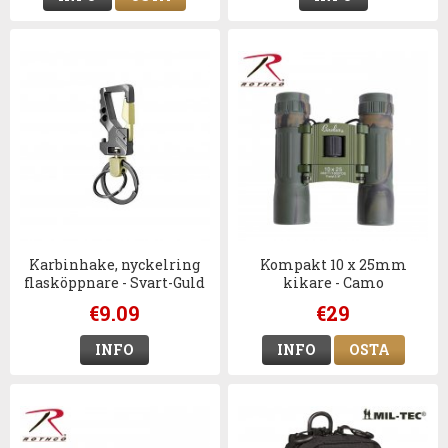
Karbinhake, nyckelring
Kompakt 10 x 25mm
flasköppnare - Svart-Guld
kikare - Camo
€9.09
€29
INFO
INFO
OSTA