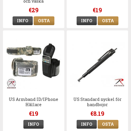
och väska
€29
€19
INFO
OSTA
INFO
OSTA
US Armband ID/IPhone
US Standard nyckel för
Hållare
handbojor
€19
€8.19
INFO
INFO
OSTA