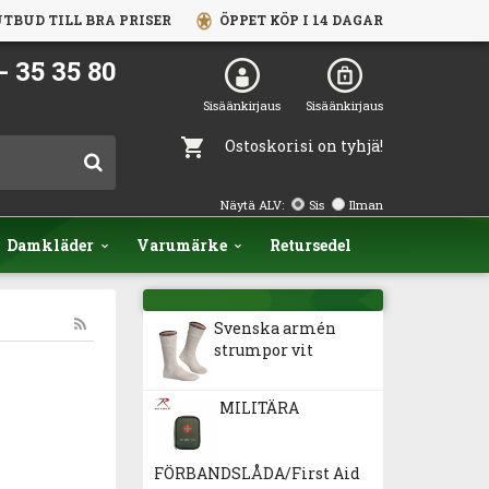
TBUD TILL BRA PRISER
ÖPPET KÖP I 14 DAGAR
- 35 35 80
Sisäänkirjaus
Sisäänkirjaus
Ostoskorisi on tyhjä!
Näytä ALV:
Sis
Ilman
Damkläder
Varumärke
Retursedel
Svenska armén
strumpor vit
MILITÄRA
FÖRBANDSLÅDA/First Aid