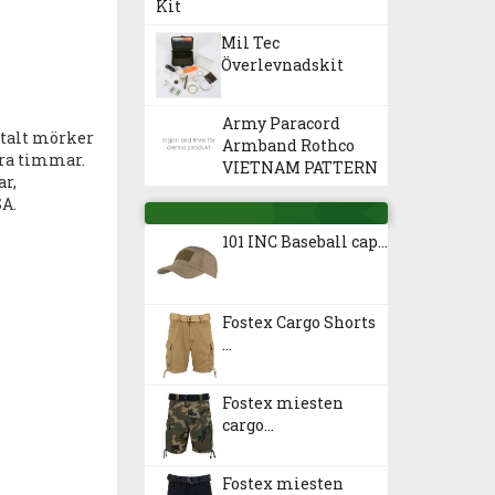
Kit
Mil Tec
Överlevnadskit
Army Paracord
totalt mörker
Armband Rothco
fyra timmar.
VIETNAM PATTERN
ar,
A.
101 INC Baseball cap...
Fostex Cargo Shorts
...
Fostex miesten
cargo...
Fostex miesten