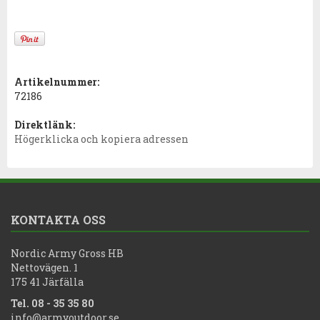
Artikelnummer:
72186
Direktlänk:
Högerklicka och kopiera adressen
KONTAKTA OSS
Nordic Army Gross HB
Nettovägen. 1
175 41 Järfälla
Tel. 08 - 35 35 80
info@armyoutdoor.se